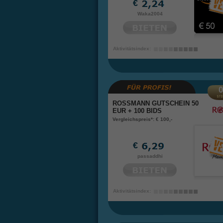
€
Waka2004
Aktivitätsindex:
0
ROSSMANN GUTSCHEIN 50
EUR + 100 BIDS
Vergleichspreis*: € 100,-
€
passaddhi
Aktivitätsindex: