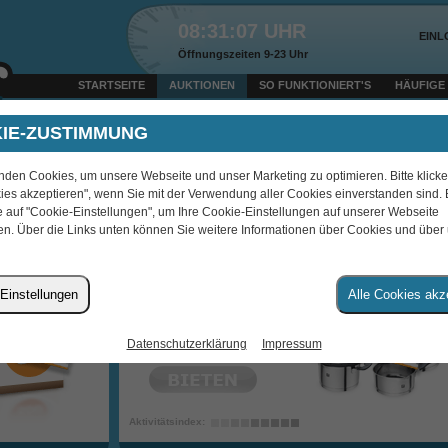
08:31:07 UHR
EIN
Öffnungszeiten 9-23 Uhr
STARTSEITE
AUKTIONEN
SO FUNKTIONIERT'S
HÄUFIGE
Heute um 10:19 Uhr verkauft: Amazon Gutschein 25 EUR + 100 Bids für € 8,30 an d
IE-ZUSTIMMUNG
nden Cookies, um unsere Webseite und unser Marketing zu optimieren. Bitte klicke
«
1
|
2
|
3
|
4
|
5
»
ies akzeptieren", wenn Sie mit der Verwendung aller Cookies einverstanden sind. B
e auf "Cookie-Einstellungen", um Ihre Cookie-Einstellungen auf unserer Webseite
0:00:00
00:00:00
n. Über die Links unten können Sie weitere Informationen über Cookies und über
ZWILLING SIMPLIFY
KOCHTOPFSET 5-TEILIG
Vergleichspreis*: € 349,-
Einstellungen
Alle Cookies akz
€
Datenschutzerklärung
Impressum
obscura333
Aktivitätsindex: