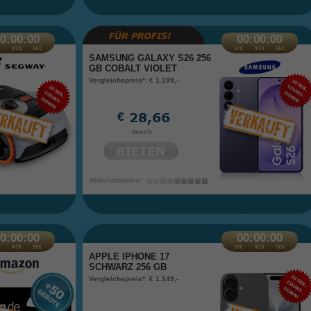
0:00:00
00:00:00
SAMSUNG GALAXY S26 256
GB COBALT VIOLET
Vergleichspreis*: € 1.199,-
€
deech
Aktivitätsindex:
0:00:00
00:00:00
APPLE IPHONE 17
SCHWARZ 256 GB
Vergleichspreis*: € 1.149,-