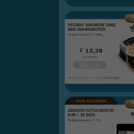
0
SEGWAY NAVIMOW I206E
AWD MÄHROBOTER
Vergleichspreis*: € 999,-
€
polarfuchs
Aktivitätsindex:
0
AMAZON GUTSCHEIN 50
EUR + 50 BIDS
Vergleichspreis*: € 75,-