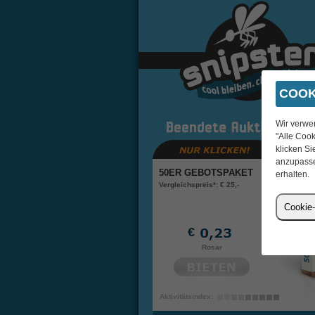
COOK
Wir verwe
"Alle Cook
klicken Si
0
anzupasse
50ER GEBOTSPAKET
erhalten.
Vergleichspreis*: € 25,-
Cookie-
€
Rosar
Aktivitätsindex: