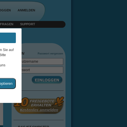
LOGGEN
ANMELDEN
 FRAGEN
SUPPORT
esmo16
n Sie auf
LOGIN
Passwort vergessen
itte
 uns
eptieren