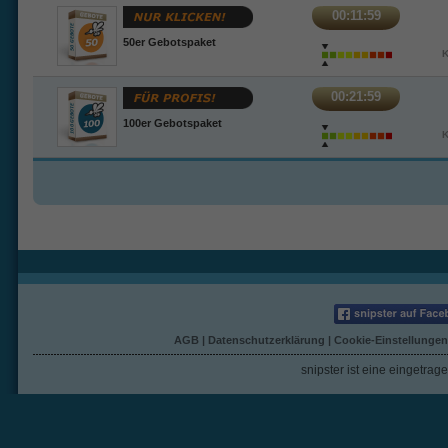
00:11:59
50er Gebotspaket
K
00:21:59
100er Gebotspaket
K
AGB
|
Datenschutzerklärung
|
Cookie-Einstellungen
snipster ist eine eingetra