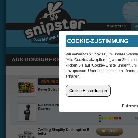
STARTSEITE
A
Heute um 16:25 Uhr verka
COOKIE-ZUSTIMMUNG
Wir verwenden Cookies, um unsere Webseite
AUKTIONSÜBERSICHT
"Alle Cookies akzeptieren", wenn Sie mit d
klicken Sie auf "Cookie-Einstellungen", um
anzupassen. Über die Links unten können 
erhalten.
00:00:04
Rewe Gutschein 500 EUR
Cookie-Einstellungen
DJI Osmo Pocket 3 Vlogging-
Datensch
00:00:10
Kamera
Sp
Zwilling Simplify Kochtopfset 5-
00:00:08
teilig