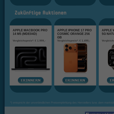
APPLE MACBOOK PRO
APPLE IPHONE 17 PRO
APPLE 
14 M5 (MDE04D)
COSMIC ORANGE 256
5G NAT
GB
Vergleichspreis*: € 1.999,-
Vergleichspreis*: € 1.499,-
Vergleichs
*) entspricht der unverbindlichen Preisempfehlung des Herstellers bzw. dem marktüb