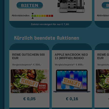
Aktivitätsindex:
Aktivitäts
Zuletzt versteigert für nur € 7,66
REWE GUTSCHEIN 500
APPLE MACBOOK NEO
REWE G
EUR
13 (MHFF4D) INDIGO
EUR
Vergleichspreis*: € 500,-
Vergleichspreis*: € 899,-
Vergleichs
€ 0,05
€ 0,16