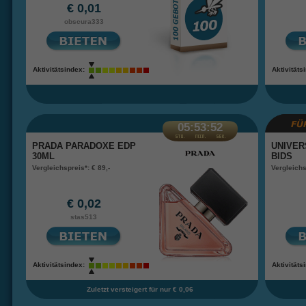
€ 0,01
obscura333
Aktivitätsindex:
Aktivitäts
05:53:52
PRADA PARADOXE EDP
UNIVER
30ML
BIDS
Vergleichspreis*: € 89,-
Vergleichs
€ 0,02
stas513
Aktivitätsindex:
Aktivitäts
Zuletzt versteigert für nur € 0,06