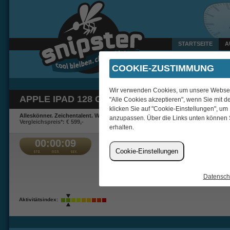
STARTSEITE
A
Heute um 10:19 Uhr verk
COOKIE-ZUSTIMMUNG
Wir verwenden Cookies, um unsere Webseite
APPLE IPAD 128 GB WIFI BLAU
"Alle Cookies akzeptieren", wenn Sie mit d
klicken Sie auf "Cookie-Einstellungen", um
Alleskönner. Zeichentalent. Wunderding.
anzupassen. Über die Links unten können 
Vergleichspreis*: € 599,-
erhalten.
00:00:09
€ 3,61
Cookie-Einstellungen
passaddhi
Datensch
Aktivitätsindex: