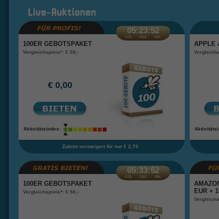
05:23:52
100ER GEBOTSPAKET
APPLE 
Vergleichspreis*: € 50,-
Vergleichs
€ 0,00
Aktivitätsindex:
Aktivitäts
Zuletzt versteigert für nur € 2,70
05:33:52
100ER GEBOTSPAKET
AMAZON
EUR + 1
Vergleichspreis*: € 50,-
Vergleichs