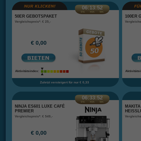
06:13:52
50ER GEBOTSPAKET
100ER 
Vergleichspreis*: € 25,-
Vergleichs
€ 0,00
Aktivitätsindex:
Aktivitäts
Zuletzt versteigert für nur € 0,33
06:33:52
NINJA ES601 LUXE CAFÉ
MAKITA
PREMIER
HEISSL
Vergleichspreis*: € 549,-
Vergleichs
€ 0,00