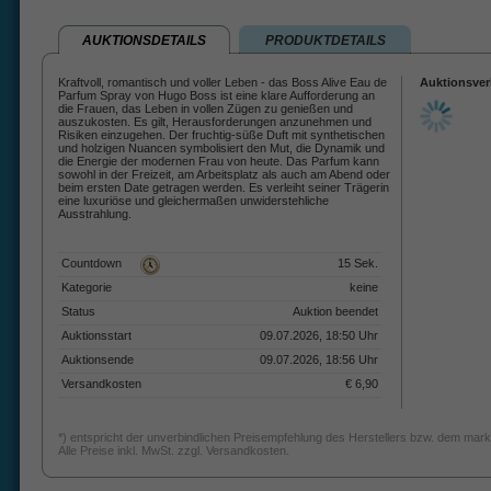
AUKTIONSDETAILS
PRODUKTDETAILS
Kraftvoll, romantisch und voller Leben - das Boss Alive Eau de
Auktionsver
Parfum Spray von Hugo Boss ist eine klare Aufforderung an
die Frauen, das Leben in vollen Zügen zu genießen und
auszukosten. Es gilt, Herausforderungen anzunehmen und
Risiken einzugehen. Der fruchtig-süße Duft mit synthetischen
und holzigen Nuancen symbolisiert den Mut, die Dynamik und
die Energie der modernen Frau von heute. Das Parfum kann
sowohl in der Freizeit, am Arbeitsplatz als auch am Abend oder
beim ersten Date getragen werden. Es verleiht seiner Trägerin
eine luxuriöse und gleichermaßen unwiderstehliche
Ausstrahlung.
Countdown
15 Sek.
Kategorie
keine
Status
Auktion beendet
Auktionsstart
09.07.2026, 18:50 Uhr
Auktionsende
09.07.2026, 18:56 Uhr
Versandkosten
€ 6,90
*) entspricht der unverbindlichen Preisempfehlung des Herstellers bzw. dem mark
Alle Preise inkl. MwSt. zzgl. Versandkosten.