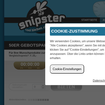
STARTSEITE
A
Gestern um 22:35 Uhr ve
COOKIE-ZUSTIMMUNG
Wir verwenden Cookies, um unsere Webseite
50ER GEBOTSPAKET
"Alle Cookies akzeptieren", wenn Sie mit d
klicken Sie auf "Cookie-Einstellungen", um
Für Ihre Wunschprodukte zum Schnäppchenpreis.
anzupassen. Über die Links unten können 
Vergleichspreis*: € 25,-
erhalten.
00:00:00
€
Cookie-Einstellungen
mrk247
Datensch
Gebotsanzahl
einstellen:
Aktivitätsindex: