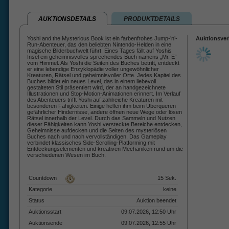
AUKTIONSDETAILS
PRODUKTDETAILS
Yoshi and the Mysterious Book ist ein farbenfrohes Jump-’n’-
Auktionsver
Run-Abenteuer, das den beliebten Nintendo-Helden in eine
magische Bilderbuchwelt führt. Eines Tages fällt auf Yoshis
Insel ein geheimnisvolles sprechendes Buch namens „Mr. E“
vom Himmel. Als Yoshi die Seiten des Buches betritt, entdeckt
er eine lebendige Enzyklopädie voller ungewöhnlicher
Kreaturen, Rätsel und geheimnisvoller Orte. Jedes Kapitel des
Buches bildet ein neues Level, das in einem liebevoll
gestalteten Stil präsentiert wird, der an handgezeichnete
Illustrationen und Stop-Motion-Animationen erinnert. Im Verlauf
des Abenteuers trifft Yoshi auf zahlreiche Kreaturen mit
besonderen Fähigkeiten. Einige helfen ihm beim Überqueren
gefährlicher Hindernisse, andere öffnen neue Wege oder lösen
Rätsel innerhalb der Level. Durch das Sammeln und Nutzen
dieser Fähigkeiten kann Yoshi versteckte Bereiche entdecken,
Geheimnisse aufdecken und die Seiten des mysteriösen
Buches nach und nach vervollständigen. Das Gameplay
verbindet klassisches Side-Scrolling-Platforming mit
Entdeckungselementen und kreativen Mechaniken rund um die
verschiedenen Wesen im Buch.
Countdown
15 Sek.
Kategorie
keine
Status
Auktion beendet
Auktionsstart
09.07.2026, 12:50 Uhr
Auktionsende
09.07.2026, 12:55 Uhr