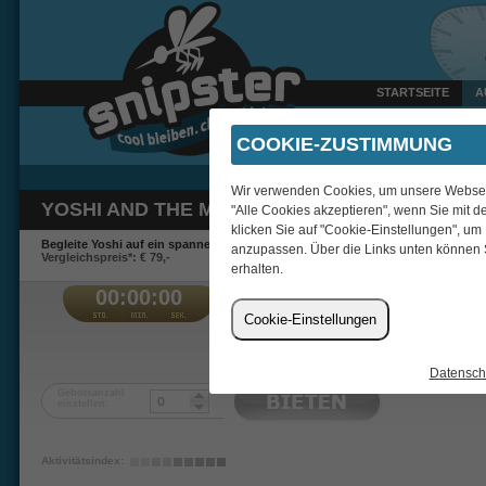
STARTSEITE
A
Heute um 10:41 Uhr verka
COOKIE-ZUSTIMMUNG
Wir verwenden Cookies, um unsere Webseite
YOSHI AND THE MYSTERIOUS BOOK (SWITCH 
"Alle Cookies akzeptieren", wenn Sie mit d
klicken Sie auf "Cookie-Einstellungen", um
Begleite Yoshi auf ein spannendes Abenteuer.
anzupassen. Über die Links unten können 
Vergleichspreis*: € 79,-
erhalten.
00:00:00
€
Cookie-Einstellungen
Lambkin
Datensch
Gebotsanzahl
einstellen:
Aktivitätsindex: