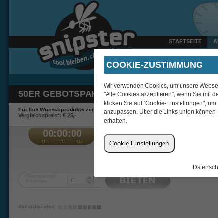
STARTSEITE
A
Heute um 13:10 Uhr verka
COOKIE-ZUSTIMMUNG
Wir verwenden Cookies, um unsere Webseite
50ER GEBOTSPAKET
"Alle Cookies akzeptieren", wenn Sie mit d
klicken Sie auf "Cookie-Einstellungen", um
Für Ihre Wunschprodukte zum Schnäppchenpreis.
anzupassen. Über die Links unten können 
Vergleichspreis*: € 25,-
erhalten.
00:00:00
€
Cookie-Einstellungen
Babababa
Datensch
Gebotsanzahl
einstellen:
Aktivitätsindex: