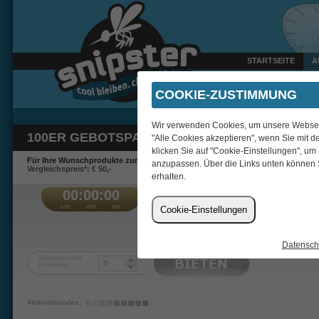
STARTSEITE
A
Heute um 22:30 Uhr verka
COOKIE-ZUSTIMMUNG
Wir verwenden Cookies, um unsere Webseite
100ER GEBOTSPAKET
"Alle Cookies akzeptieren", wenn Sie mit d
klicken Sie auf "Cookie-Einstellungen", um
Für Ihre Wunschprodukte zum Schnäppchenpreis.
anzupassen. Über die Links unten können 
Vergleichspreis*: € 50,-
erhalten.
00:00:00
€
Cookie-Einstellungen
myla
Datensch
Gebotsanzahl
einstellen:
Aktivitätsindex: