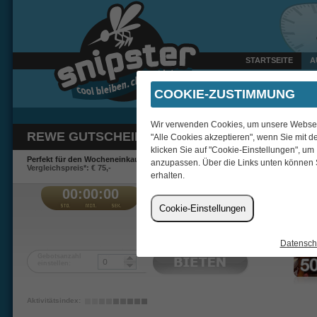
STARTSEITE
A
Gestern um 22:47 Uhr ver
COOKIE-ZUSTIMMUNG
Wir verwenden Cookies, um unsere Webseite
REWE GUTSCHEIN 50 EUR + 50 BIDS
"Alle Cookies akzeptieren", wenn Sie mit d
klicken Sie auf "Cookie-Einstellungen", um
Perfekt für den Wocheneinkauf.
anzupassen. Über die Links unten können 
Vergleichspreis*: € 75,-
erhalten.
00:00:00
€
Cookie-Einstellungen
hawi
Datensch
Gebotsanzahl
einstellen:
Aktivitätsindex: