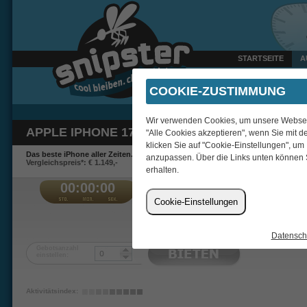
STARTSEITE
A
Heute um 10:02 Uhr verka
COOKIE-ZUSTIMMUNG
Wir verwenden Cookies, um unsere Webseite
APPLE IPHONE 17 LAVENDEL 256 GB
"Alle Cookies akzeptieren", wenn Sie mit d
klicken Sie auf "Cookie-Einstellungen", um
Das beste iPhone aller Zeiten.
anzupassen. Über die Links unten können 
Vergleichspreis*: € 1.149,-
erhalten.
00:00:00
€
Cookie-Einstellungen
passaddhi
Datensch
Gebotsanzahl
einstellen:
Aktivitätsindex: