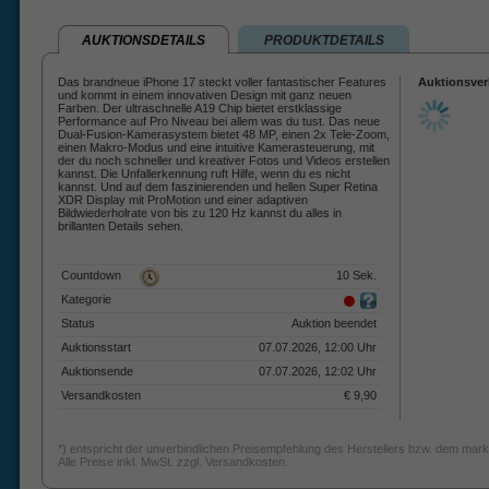
AUKTIONSDETAILS
PRODUKTDETAILS
Das brandneue iPhone 17 steckt voller fantastischer Features
Auktionsver
und kommt in einem innovativen Design mit ganz neuen
Farben. Der ultraschnelle A19 Chip bietet erstklassige
Performance auf Pro Niveau bei allem was du tust. Das neue
Dual-Fusion-Kamerasystem bietet 48 MP, einen 2x Tele-Zoom,
einen Makro-Modus und eine intuitive Kamerasteuerung, mit
der du noch schneller und kreativer Fotos und Videos erstellen
kannst. Die Unfallerkennung ruft Hilfe, wenn du es nicht
kannst. Und auf dem faszinierenden und hellen Super Retina
XDR Display mit ProMotion und einer adaptiven
Bildwiederholrate von bis zu 120 Hz kannst du alles in
brillanten Details sehen.
Countdown
10 Sek.
Kategorie
Status
Auktion beendet
Auktionsstart
07.07.2026, 12:00 Uhr
Auktionsende
07.07.2026, 12:02 Uhr
Versandkosten
€ 9,90
*) entspricht der unverbindlichen Preisempfehlung des Herstellers bzw. dem mark
Alle Preise inkl. MwSt. zzgl. Versandkosten.