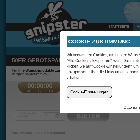
STARTSEITE
A
Gestern um 22:59 Uhr ve
COOKIE-ZUSTIMMUNG
Wir verwenden Cookies, um unsere Webseite
50ER GEBOTSPAKET
"Alle Cookies akzeptieren", wenn Sie mit d
klicken Sie auf "Cookie-Einstellungen", um
Für Ihre Wunschprodukte zum Schnäppchenpreis.
anzupassen. Über die Links unten können 
Vergleichspreis*: € 25,-
erhalten.
00:00:00
€
Cookie-Einstellungen
Marki14
Datensch
Gebotsanzahl
einstellen:
Aktivitätsindex: