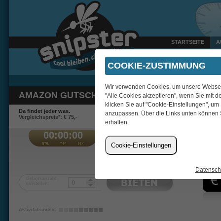
STARTSEITE
A
Gestern um 22:47 Uhr ver
COOKIE-ZUSTIMMUNG
Wir verwenden Cookies, um unsere Webseite
AMAZON GUTSCHEIN 25 EUR + 100 BIDS
"Alle Cookies akzeptieren", wenn Sie mit d
klicken Sie auf "Cookie-Einstellungen", um
Da findet jeder was.
anzupassen. Über die Links unten können 
Vergleichspreis*: € 75,-
erhalten.
00:00:00
€
Cookie-Einstellungen
ris99100
Datensch
Gebotsanzahl
einstellen:
Aktivitätsindex: