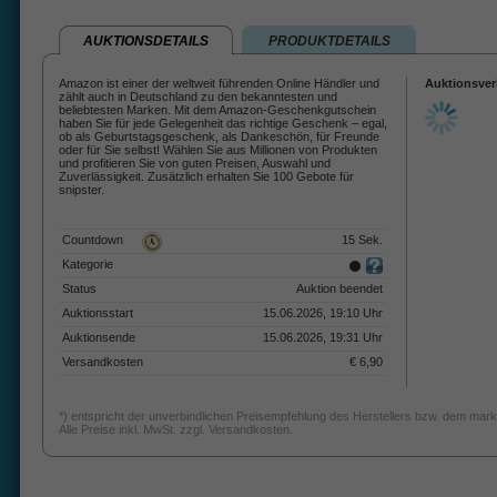
AUKTIONSDETAILS
PRODUKTDETAILS
Amazon ist einer der weltweit führenden Online Händler und
Auktionsver
zählt auch in Deutschland zu den bekanntesten und
beliebtesten Marken. Mit dem Amazon-Geschenkgutschein
haben Sie für jede Gelegenheit das richtige Geschenk – egal,
ob als Geburtstagsgeschenk, als Dankeschön, für Freunde
oder für Sie selbst! Wählen Sie aus Millionen von Produkten
und profitieren Sie von guten Preisen, Auswahl und
Zuverlässigkeit. Zusätzlich erhalten Sie 100 Gebote für
snipster.
Countdown
15 Sek.
Kategorie
Status
Auktion beendet
Auktionsstart
15.06.2026, 19:10 Uhr
Auktionsende
15.06.2026, 19:31 Uhr
Versandkosten
€ 6,90
*) entspricht der unverbindlichen Preisempfehlung des Herstellers bzw. dem mark
Alle Preise inkl. MwSt. zzgl. Versandkosten.