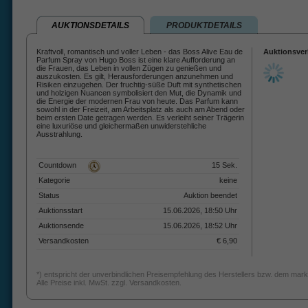
AUKTIONSDETAILS
PRODUKTDETAILS
Kraftvoll, romantisch und voller Leben - das Boss Alive Eau de
Auktionsver
Parfum Spray von Hugo Boss ist eine klare Aufforderung an
die Frauen, das Leben in vollen Zügen zu genießen und
auszukosten. Es gilt, Herausforderungen anzunehmen und
Risiken einzugehen. Der fruchtig-süße Duft mit synthetischen
und holzigen Nuancen symbolisiert den Mut, die Dynamik und
die Energie der modernen Frau von heute. Das Parfum kann
sowohl in der Freizeit, am Arbeitsplatz als auch am Abend oder
beim ersten Date getragen werden. Es verleiht seiner Trägerin
eine luxuriöse und gleichermaßen unwiderstehliche
Ausstrahlung.
Countdown
15 Sek.
Kategorie
keine
Status
Auktion beendet
Auktionsstart
15.06.2026, 18:50 Uhr
Auktionsende
15.06.2026, 18:52 Uhr
Versandkosten
€ 6,90
*) entspricht der unverbindlichen Preisempfehlung des Herstellers bzw. dem mark
Alle Preise inkl. MwSt. zzgl. Versandkosten.