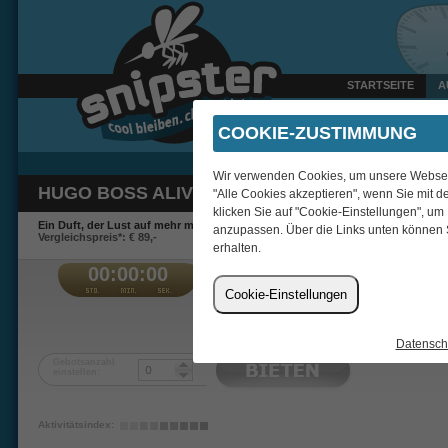
STARTSEITE
A
Heute um 20:31 Uhr verka
COOKIE-ZUSTIMMUNG
Wir verwenden Cookies, um unsere Webseite
HUGO BOSS ALIVE INTENSE EDP 30ML
"Alle Cookies akzeptieren", wenn Sie mit d
klicken Sie auf "Cookie-Einstellungen", um
Ein Duft, der Lust auf mehr macht.
anzupassen. Über die Links unten können 
Vergleichspreis*: € 89,-
erhalten.
00:00:00
€
Cookie-Einstellungen
tilf
Datensch
Gebotsanzahl
einstellen:
Aktivitätsindex: