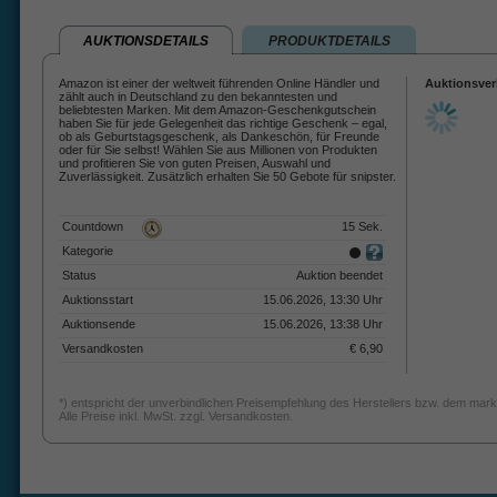
AUKTIONSDETAILS
PRODUKTDETAILS
Amazon ist einer der weltweit führenden Online Händler und
Auktionsver
zählt auch in Deutschland zu den bekanntesten und
beliebtesten Marken. Mit dem Amazon-Geschenkgutschein
haben Sie für jede Gelegenheit das richtige Geschenk – egal,
ob als Geburtstagsgeschenk, als Dankeschön, für Freunde
oder für Sie selbst! Wählen Sie aus Millionen von Produkten
und profitieren Sie von guten Preisen, Auswahl und
Zuverlässigkeit. Zusätzlich erhalten Sie 50 Gebote für snipster.
Countdown
15 Sek.
Kategorie
Status
Auktion beendet
Auktionsstart
15.06.2026, 13:30 Uhr
Auktionsende
15.06.2026, 13:38 Uhr
Versandkosten
€ 6,90
*) entspricht der unverbindlichen Preisempfehlung des Herstellers bzw. dem mark
Alle Preise inkl. MwSt. zzgl. Versandkosten.