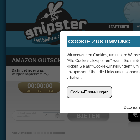
STARTSEITE
A
Heute um 14:15 Uhr verka
COOKIE-ZUSTIMMUNG
Wir verwenden Cookies, um unsere Webseite
AMAZON GUTSCHEIN 50 EUR + 50 BIDS
"Alle Cookies akzeptieren", wenn Sie mit d
klicken Sie auf "Cookie-Einstellungen", um
Da findet jeder was.
anzupassen. Über die Links unten können 
Vergleichspreis*: € 75,-
erhalten.
00:00:00
€
Cookie-Einstellungen
Holy_sprit
Datensch
Gebotsanzahl
einstellen:
Aktivitätsindex: