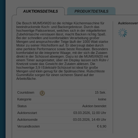
AUKTIONSDETAILS
PRODUKTDETAILS
Die Bosch MUM5XW20 ist die richtige Küchenmaschine für
Auktionsver
beeindruckende Koch- und Backergebnisse. Durch das
hochwertige Patisserieset, welches sich in der mitgelieferten
Zubehörtasche verstauen lässt, macht Backen richtig Spaß.
Bei der schnellen und komfortablen Verarbeitung großer
Mengen und anspruchsvoller Teige läuft der 1000 Watt starke
Motor zu seiner Höchstform auf. Er überzeugt dabei durch
eine perfekte Performance sowie beste Resultate. Besonders
komfortabel ist die integrierte Waage, mit der sich die Zutaten
direkt in der Schüssel abwiegen. Dazu ist die MUM5XW20 mit
einem Timer ausgestattet, über ein Display lassen sich Rühr-/
Knetzeit sowie das Gewicht der Zutaten ablesen. Die
hochwertige 3,9 l Edelstahl-Schüssel ist ideal für große
Mengen und klein genug für die Spülmaschine. Rutschfeste
Gummifüße sorgen für einen sicheren Stand auf der
Arbeitsfläche.
Countdown
15 Sek.
Kategorie
keine
Status
Auktion beendet
Auktionsstart
03.03.2026, 11:00 Uhr
Auktionsende
03.03.2026, 14:49 Uhr
Versandkosten
€ 6,90