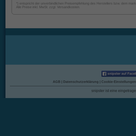
*) entspricht der unverbindlichen Preisempfehlung des Herstellers bzw. dem mark
Alle Preise inkl. MwSt. zzgl. Versandkosten.
AGB
|
Datenschutzerklärung
|
Cookie-Einstellungen
snipster ist eine eingetra