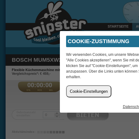
STARTSEITE
A
Gestern um 22:47 Uhr ver
COOKIE-ZUSTIMMUNG
Wir verwenden Cookies, um unsere Webseite
BOSCH MUM5XW20 KÜCHENMASCHINE
"Alle Cookies akzeptieren", wenn Sie mit d
klicken Sie auf "Cookie-Einstellungen", um
Flexible Küchenmaschine mit integrierter Waage.
anzupassen. Über die Links unten können 
Vergleichspreis*: € 459,-
erhalten.
00:00:00
€
Cookie-Einstellungen
tonitru
Datensch
Gebotsanzahl
einstellen:
Aktivitätsindex: