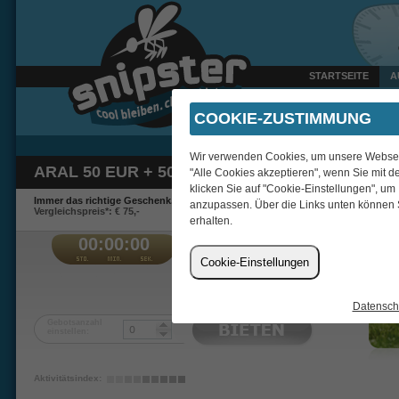
STARTSEITE
A
Gestern um 22:41 Uhr ver
COOKIE-ZUSTIMMUNG
Wir verwenden Cookies, um unsere Webseite
ARAL 50 EUR + 50 BIDS
"Alle Cookies akzeptieren", wenn Sie mit d
klicken Sie auf "Cookie-Einstellungen", um
Immer das richtige Geschenk.
anzupassen. Über die Links unten können 
Vergleichspreis*: € 75,-
erhalten.
00:00:00
€
Cookie-Einstellungen
ayna
Datensch
Gebotsanzahl
einstellen:
Aktivitätsindex: