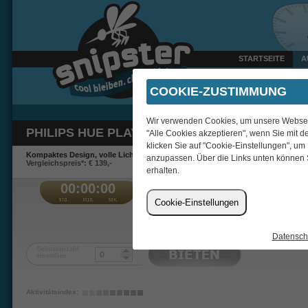
STARTSEITE
A
Gestern um 22:47 Uhr ver
COOKIE-ZUSTIMMUNG
Wir verwenden Cookies, um unsere Webseite
PHILIPS HUE PLAY LIGHTBAR 2ER-SET
"Alle Cookies akzeptieren", wenn Sie mit d
klicken Sie auf "Cookie-Einstellungen", um
Kompaktes Design, volle Lichtwirkung.
anzupassen. Über die Links unten können 
Vergleichspreis*: € 139,-
erhalten.
00:00:00
€
Cookie-Einstellungen
zeckenbiss
Datensch
Gebotsanzahl
einstellen:
Aktivitätsindex: