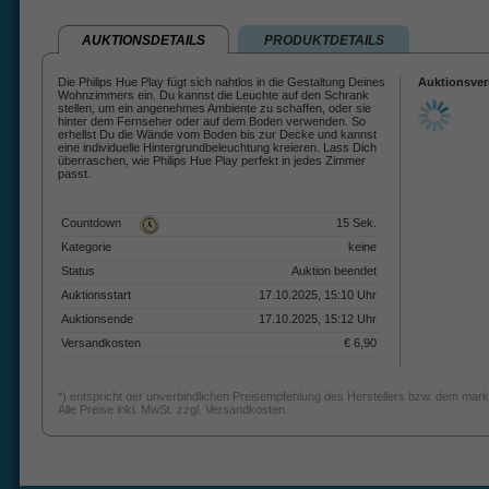
AUKTIONSDETAILS
PRODUKTDETAILS
Die Philips Hue Play fügt sich nahtlos in die Gestaltung Deines
Auktionsver
Wohnzimmers ein. Du kannst die Leuchte auf den Schrank
stellen, um ein angenehmes Ambiente zu schaffen, oder sie
hinter dem Fernseher oder auf dem Boden verwenden. So
erhellst Du die Wände vom Boden bis zur Decke und kannst
eine individuelle Hintergrundbeleuchtung kreieren. Lass Dich
überraschen, wie Philips Hue Play perfekt in jedes Zimmer
passt.
Countdown
15 Sek.
Kategorie
keine
Status
Auktion beendet
Auktionsstart
17.10.2025, 15:10 Uhr
Auktionsende
17.10.2025, 15:12 Uhr
Versandkosten
€ 6,90
*) entspricht der unverbindlichen Preisempfehlung des Herstellers bzw. dem mark
Alle Preise inkl. MwSt. zzgl. Versandkosten.