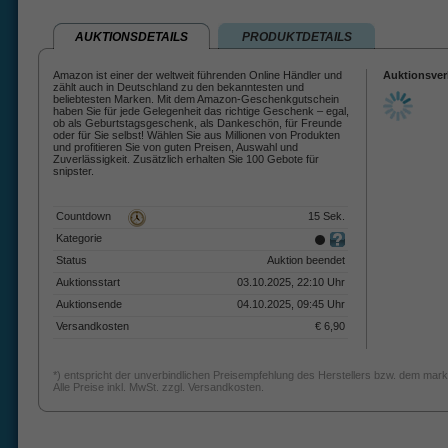
AUKTIONSDETAILS
PRODUKTDETAILS
Amazon ist einer der weltweit führenden Online Händler und
Auktionsver
zählt auch in Deutschland zu den bekanntesten und
beliebtesten Marken. Mit dem Amazon-Geschenkgutschein
haben Sie für jede Gelegenheit das richtige Geschenk – egal,
ob als Geburtstagsgeschenk, als Dankeschön, für Freunde
oder für Sie selbst! Wählen Sie aus Millionen von Produkten
und profitieren Sie von guten Preisen, Auswahl und
Zuverlässigkeit. Zusätzlich erhalten Sie 100 Gebote für
snipster.
Countdown
15 Sek.
Kategorie
Status
Auktion beendet
Auktionsstart
03.10.2025, 22:10 Uhr
Auktionsende
04.10.2025, 09:45 Uhr
Versandkosten
€ 6,90
*) entspricht der unverbindlichen Preisempfehlung des Herstellers bzw. dem mark
Alle Preise inkl. MwSt. zzgl. Versandkosten.