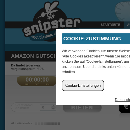
STARTSEITE
A
Gestern um 22:49 Uhr ver
COOKIE-ZUSTIMMUNG
Wir verwenden Cookies, um unsere Webseite
AMAZON GUTSCHEIN 25 EUR + 100 BIDS
"Alle Cookies akzeptieren", wenn Sie mit d
klicken Sie auf "Cookie-Einstellungen", um
Da findet jeder was.
anzupassen. Über die Links unten können 
Vergleichspreis*: € 75,-
erhalten.
00:00:00
€
Cookie-Einstellungen
Tranquility
Datensch
Gebotsanzahl
einstellen:
Aktivitätsindex: