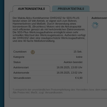
AUKTIONSDETAILS
PRODUKTDETAILS
Der Makita Akku-Kombihammer DHR243Z für SDS-PLUS
Auktionsver
besitzt einen 18 Volt-Antrieb, er eignet sich zum Bohren,
Hammerbohren und Meißeln. Durch Verwendung eines
bürstenlosen BL (Brushless) Motors wird die Akkukapazität
noch effizienter genutzt als mit herkömmlichen Elektromotoren.
Die SDS-Plus-Werkzeugaufnahme ermöglicht einen sehr
schnellen Wechsel des Werkzeugeinsatzes. Außerdem verfügt
der DHR243Z über eine staubgeschützte Werkzeugaufnahme,
und eine 40-fache Meißelverstellung.
Countdown
15 Sek.
Kategorie
keine
Status
Auktion beendet
Auktionsstart
16.09.2025, 13:00 Uhr
Auktionsende
16.09.2025, 13:02 Uhr
Versandkosten
€ 6,90
*) entspricht der unverbindlichen Preisempfehlung des Herstellers bzw. dem mark
Alle Preise inkl. MwSt. zzgl. Versandkosten.