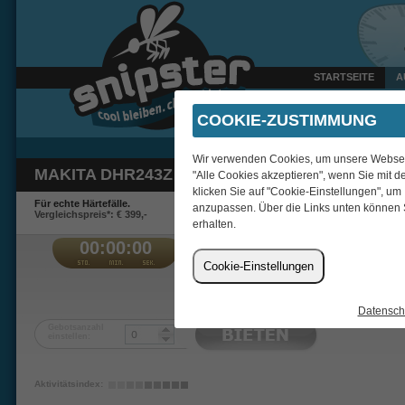
STARTSEITE
A
Heute um 10:02 Uhr verka
COOKIE-ZUSTIMMUNG
Wir verwenden Cookies, um unsere Webseite
MAKITA DHR243Z AKKU-KOMBIHAMMER
"Alle Cookies akzeptieren", wenn Sie mit d
klicken Sie auf "Cookie-Einstellungen", um
Für echte Härtefälle.
anzupassen. Über die Links unten können 
Vergleichspreis*: € 399,-
erhalten.
00:00:00
€
Cookie-Einstellungen
Bigi1989
Datensch
Gebotsanzahl
einstellen:
Aktivitätsindex: