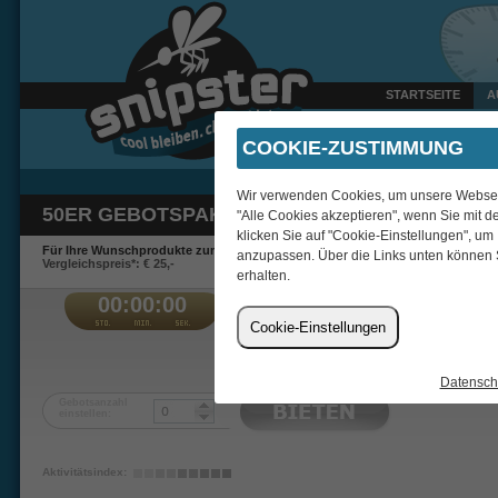
STARTSEITE
A
Heute um 14:24 Uhr verka
COOKIE-ZUSTIMMUNG
Wir verwenden Cookies, um unsere Webseite
50ER GEBOTSPAKET
"Alle Cookies akzeptieren", wenn Sie mit d
klicken Sie auf "Cookie-Einstellungen", um
Für Ihre Wunschprodukte zum Schnäppchenpreis.
anzupassen. Über die Links unten können 
Vergleichspreis*: € 25,-
erhalten.
00:00:00
€
Cookie-Einstellungen
Joherpa
Datensch
Gebotsanzahl
einstellen:
Aktivitätsindex: