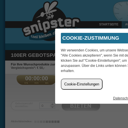
STARTSEITE
A
Gestern um 22:59 Uhr ve
COOKIE-ZUSTIMMUNG
Wir verwenden Cookies, um unsere Webseite
100ER GEBOTSPAKET
"Alle Cookies akzeptieren", wenn Sie mit d
klicken Sie auf "Cookie-Einstellungen", um
Für Ihre Wunschprodukte zum Schnäppchenpreis.
anzupassen. Über die Links unten können 
Vergleichspreis*: € 50,-
erhalten.
00:00:00
€
Cookie-Einstellungen
Tranquility
Datensch
Gebotsanzahl
einstellen:
Aktivitätsindex: