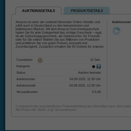
AUKTIONSDETAILS
PRODUKTDETAILS
Amazon ist einer der weltweit führenden Online Händler und
Auktionsver
zählt auch in Deutschland zu den bekanntesten und
beliebtesten Marken. Mit dem Amazon-Geschenkgutschein
haben Sie für jede Gelegenheit das richtige Geschenk – egal,
ob als Geburtstagsgeschenk, als Dankeschön, für Freunde
oder für Sie selbst! Wählen Sie aus Millionen von Produkten
und profitieren Sie von guten Preisen, Auswahl und
Zuverlässigkeit. Zusätzlich erhalten Sie 50 Gebote für snipster.
Countdown
15 Sek.
Kategorie
Status
Auktion beendet
Auktionsstart
04.09.2025, 11:30 Uhr
Auktionsende
04.09.2025, 12:36 Uhr
Versandkosten
€ 6,90
*) entspricht der unverbindlichen Preisempfehlung des Herstellers bzw. dem mark
Alle Preise inkl. MwSt. zzgl. Versandkosten.