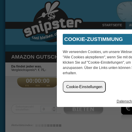
STARTSEITE
A
Gestern um 22:41 Uhr ver
COOKIE-ZUSTIMMUNG
Wir verwenden Cookies, um unsere Webseite
AMAZON GUTSCHEIN 50 EUR + 50 BIDS
"Alle Cookies akzeptieren", wenn Sie mit d
klicken Sie auf "Cookie-Einstellungen", um
Da findet jeder was.
anzupassen. Über die Links unten können 
Vergleichspreis*: € 75,-
erhalten.
00:00:00
€
Cookie-Einstellungen
letibe666
Datensch
Gebotsanzahl
einstellen:
Aktivitätsindex: