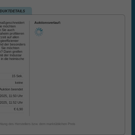
DUKTDETAILS
 maßgeschneidert
Auktionsverlauf:
Sie möchten
n Sie auch
aheim profitieren
zeit auf allen
ieeffizienter
nd der besonders
. Sie möchten
n? Dann greifen
it der Industar
in die heimische
15 Sek.
keine
Auktion beendet
2025, 11:50 Uhr
2025, 11:52 Uhr
€ 6,90
ehlung des Herstellers bzw. dem marktüblichen Preis