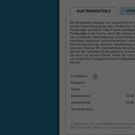
AUKTIONSDETAILS
PRO
Die Bratpfanne Industar von GastroSUS ist
auf die hohen Ansprüche einer Profiküche. 
Profiqualität auf Ihrem Teller? Dann benötige
Profiqualität in der Küche. Auch Sie können d
von exzellenter Wärmeleitung, kurzer Aufheiz
Herdarten (inklusive Induktionsherden), energ
Wärmespeicherung, sicherer Handhabung u
robusten Diamas-Pro-Antihaft-Beschichtung
daheim die optimalen Bratergebnisse erziele
Sie auch zur besten Pfanne. Holen Sie sich m
von GastroSUS ausgezeichnete Profiqualität 
Küche!
Countdown
Kategorie
Status
Auktionsstart
16.08.
Auktionsende
16.08.
Versandkosten
*) entspricht der unverbindlichen Preisempf
Alle Preise inkl. MwSt. zzgl. Versandkosten.