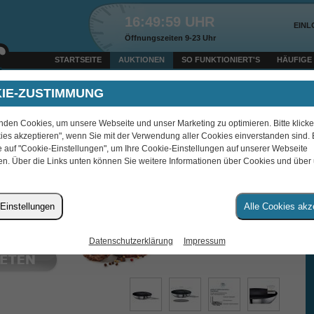
16:49:59 UHR
EIN
Öffnungszeiten 9-23 Uhr
STARTSEITE
AUKTIONEN
SO FUNKTIONIERT'S
HÄUFIGE
Heute um 18:05 Uhr verkauft: DeLonghi Magnifica Start ECAM220.22GB für € 4,24 an
IE-ZUSTIMMUNG
nden Cookies, um unsere Webseite und unser Marketing zu optimieren. Bitte klicke
RATPFANNE 28CM
ies akzeptieren", wenn Sie mit der Verwendung aller Cookies einverstanden sind. B
e auf "Cookie-Einstellungen", um Ihre Cookie-Einstellungen auf unserer Webseite
n. Über die Links unten können Sie weitere Informationen über Cookies und über
Einstellungen
Alle Cookies akz
wpws96
Datenschutzerklärung
Impressum