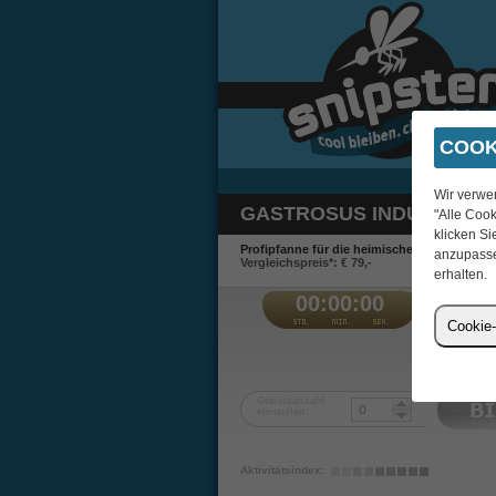
COOK
Wir verwe
GASTROSUS INDUSTAR B
"Alle Cook
klicken Si
Profipfanne für die heimische Kühe.
anzupasse
Vergleichspreis*: € 79,-
erhalten.
00:00:00
€
Cookie-
a
Gebotsanzahl
einstellen:
Aktivitätsindex: