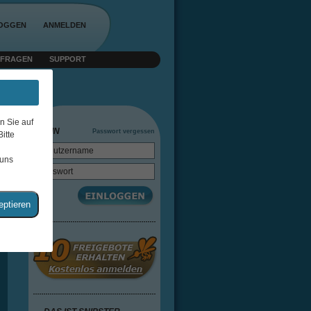
LOGGEN
ANMELDEN
 FRAGEN
SUPPORT
 Jaro
n Sie auf
LOGIN
Passwort vergessen
itte
 uns
eptieren