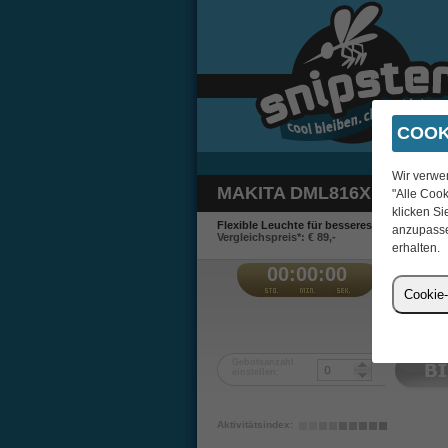
COOK
Wir verwe
MAKITA DML816X LED-A
"Alle Cook
klicken Si
Flexible Leuchte für besseres Arbeiten.
anzupasse
Vergleichspreis*: € 89,-
erhalten.
00:00:00
€
Cookie-
B
Gebotsanzahl
einstellen:
Aktivitätsindex: