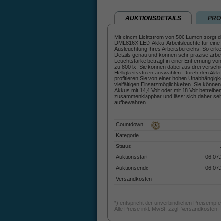
AUKTIONSDETAILS
PRO
Mit einem Lichtstrom von 500 Lumen sorgt d
DML816X LED-Akku-Arbeitsleuchte für eine
Ausleuchtung Ihres Arbeitsbereichs. So erke
Details genau und können sehr präzise arbei
Leuchtstärke beträgt in einer Entfernung vo
zu 800 lx. Sie können dabei aus drei versch
Helligkeitsstufen auswählen. Durch den Akku
profitieren Sie von einer hohen Unabhängigk
vielfältigen Einsatzmöglichkeiten. Sie können
Akkus mit 14,4 Volt oder mit 18 Volt betreibe
zusammenklappbar und lässt sich daher seh
aufbewahren.
Countdown
Kategorie
Status
Auktionsstart
06.07.
Auktionsende
06.07.
Versandkosten
*) entspricht der unverbindlichen Preisempf
Alle Preise inkl. MwSt. zzgl. Versandkosten.