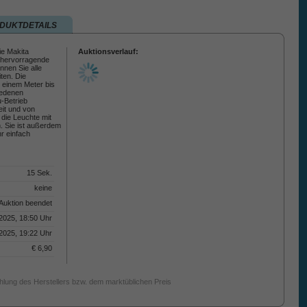
DUKTDETAILS
ie Makita
Auktionsverlauf:
 hervorragende
nnen Sie alle
ten. Die
n einem Meter bis
iedenen
-Betrieb
eit und von
 die Leuchte mit
n. Sie ist außerdem
r einfach
15 Sek.
keine
Auktion beendet
2025, 18:50 Uhr
2025, 19:22 Uhr
€ 6,90
ehlung des Herstellers bzw. dem marktüblichen Preis