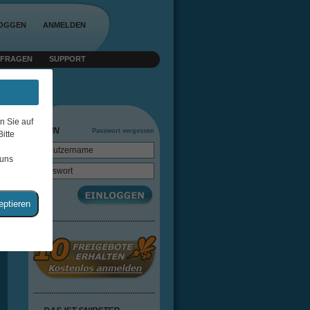
LOGGEN
ANMELDEN
 FRAGEN
SUPPORT
n Sie auf
LOGIN
Passwort vergessen
itte
 uns
eptieren