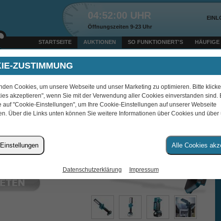
04:52:00 UHR
EIN
Öffnungszeiten 9-23 Uhr
STARTSEITE
AUKTIONEN
SO FUNKTIONIERT'S
HÄUFIGE
Gestern um 22:47 Uhr verkauft: 50er Gebotspaket für € 1,28 an roromue
IE-ZUSTIMMUNG
nden Cookies, um unsere Webseite und unser Marketing zu optimieren. Bitte klicke
KKU-ARBEITSLEUCHTE
ies akzeptieren", wenn Sie mit der Verwendung aller Cookies einverstanden sind. B
e auf "Cookie-Einstellungen", um Ihre Cookie-Einstellungen auf unserer Webseite
n. Über die Links unten können Sie weitere Informationen über Cookies und über
Einstellungen
Alle Cookies akz
atu06
Datenschutzerklärung
Impressum