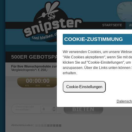
STARTSEITE
A
Gestern um 22:47 Uhr ver
COOKIE-ZUSTIMMUNG
Wir verwenden Cookies, um unsere Webseite
500ER GEBOTSPAKET
"Alle Cookies akzeptieren", wenn Sie mit d
klicken Sie auf "Cookie-Einstellungen", um
Für Ihre Wunschprodukte zum Schnäppchenpreis.
anzupassen. Über die Links unten können 
Vergleichspreis*: € 250,-
erhalten.
00:00:00
€
Cookie-Einstellungen
sigitp
Datensch
Gebotsanzahl
einstellen:
Aktivitätsindex: