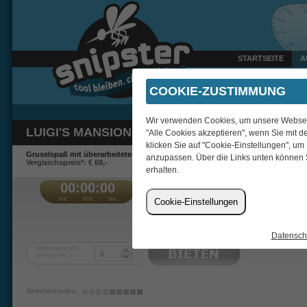
STARTSEITE
A
Heute um 21:26 Uhr verk
COOKIE-ZUSTIMMUNG
Wir verwenden Cookies, um unsere Webseite
LUIGI'S MANSION 2 HD (SWITCH)
"Alle Cookies akzeptieren", wenn Sie mit d
klicken Sie auf "Cookie-Einstellungen", um
Gruselspaß mit überarbeiteter Grafik.
anzupassen. Über die Links unten können 
Vergleichspreis*: € 69,-
erhalten.
00:00:00
€
Cookie-Einstellungen
cosmos_voice
Datensch
Gebotsanzahl
einstellen:
Aktivitätsindex: