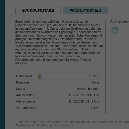
AUKTIONSDETAILS
PRODUKTDETAILS
Begib dich mit dem hasenfüßigen Helden Luigi auf ein
Auktionsver
Gruselabenteuer in Luigi's Mansion 2 HD für Nintendo Switch.
In diesem Abenteuer mit überarbeiteten Grafiken besuchst du
die unheimlichen Lokalitäten des gruseligen Nachtschattentals,
über dem noch bis vor kurzem der eigentümliche Finstermond
prangte. Untersuchungen des Geisterforschers Professor I.
Gidd zufolge bewirkte der Mond, dass sich die Geister des
Tals friedlich verhielten... bis der Finstermond eines Nachts auf
mysteriöse Weise in mehrere Stücke zerbrach! Dadurch
wimmelt es im Tal vor heulenden, huschenden, Schabernack
treibenden Geistern! Kann Luigi die verlorenen
Finstermondstücke finden und dem Tal wieder Frieden
bringen?
Countdown
15 Sek.
Kategorie
keine
Status
Auktion beendet
Auktionsstart
11.06.2025, 09:40 Uhr
Auktionsende
11.06.2025, 09:42 Uhr
Versandkosten
€ 6,90
*) entspricht der unverbindlichen Preisempfehlung des Herstellers bzw. dem mark
Alle Preise inkl. MwSt. zzgl. Versandkosten.